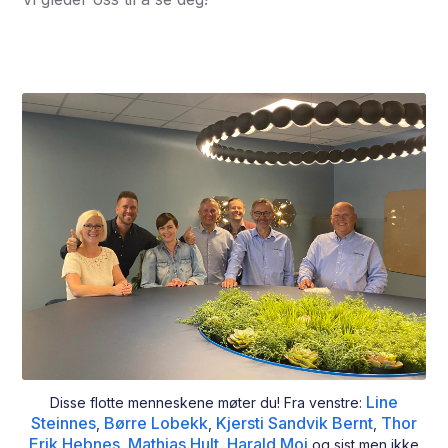
Line
Disse flotte menneskene møter du! Fra venstre:
Steinnes
Børre Lobekk
Kjersti Sandvik Bernt
Thor
,
,
,
Erik Hebnes
Mathias Hult
Harald Moi
,
,
og sist men ikke