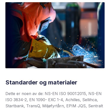
Standarder og materialer
Dette er noen av de: NS-EN ISO 9001:2015, NS-EN
ISO 3834-2, EN 1090- EXC 1-4, Achilles, Sellihca,
Startbank, TransQ, Miljøfyrtårn, EPIM JQS, Sentralt