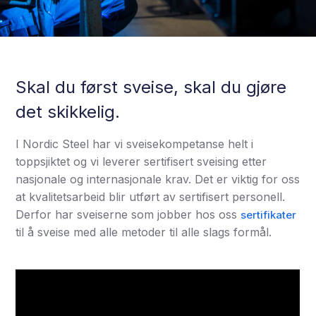
Skal du først sveise, skal du gjøre
det skikkelig.
I Nordic Steel har vi sveisekompetanse helt i
toppsjiktet og vi leverer sertifisert sveising etter
nasjonale og internasjonale krav. Det er viktig for oss
at kvalitetsarbeid blir utført av sertifisert personell.
Derfor har sveiserne som jobber hos oss
sertifikater
til å sveise med alle metoder til alle slags formål.