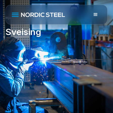
Hjem
Tjenester
Sveising
Sveising