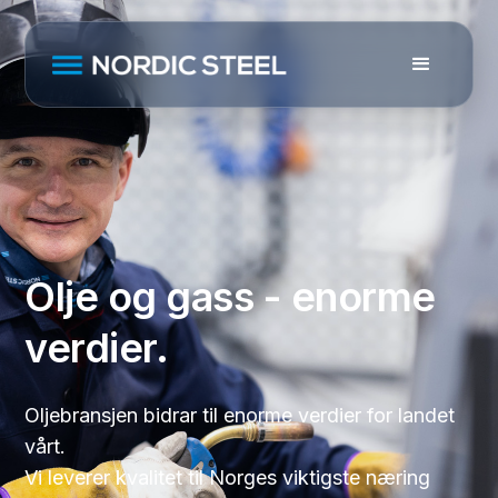
Olje og gass - enorme
verdier.
Oljebransjen bidrar til enorme verdier for landet
vårt.
Vi leverer kvalitet til Norges viktigste næring