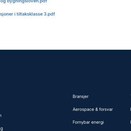
n- og bygningsloven.pdf
oner i tiltaksklasse 3.pdf
Bransjer
Aerospace & forsvar
n
Fornybar energi
og