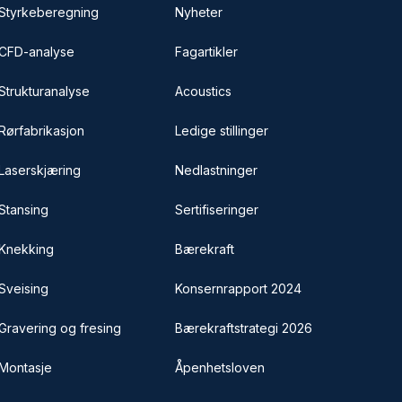
Styrkeberegning
Nyheter
CFD-analyse
Fagartikler
Strukturanalyse
Acoustics
Rørfabrikasjon
Ledige stillinger
Laserskjæring
Nedlastninger
Stansing
Sertifiseringer
Knekking
Bærekraft
Sveising
Konsernrapport 2024
Gravering og fresing
Bærekraftstrategi 2026
Montasje
Åpenhetsloven