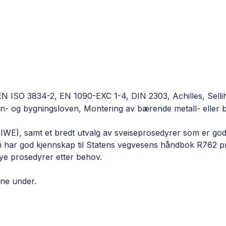
 ISO 3834-2, EN 1090-EXC 1-4, DIN 2303, Achilles, Sellih
lan- og bygningsloven, Montering av bærende metall- eller b
 IWE), samt et bredt utvalg av sveiseprosedyrer som er godk
i har god kjennskap til Statens vegvesens håndbok R762 p
nye prosedyrer etter behov.
ene under.