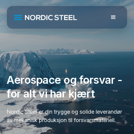
Aerospace og forsvar -
for alt vi har kjært
Nordic Steel er din trygge og solide leverandør
av mekanisk produksjon til forsvarsmateriell.