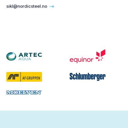
sikl@nordicsteel.no