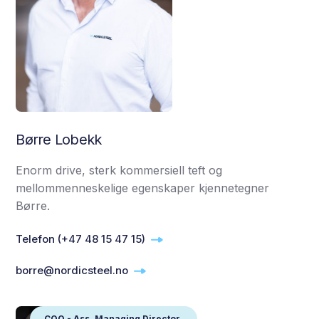
Børre Lobekk
Enorm drive, sterk kommersiell teft og
mellommenneskelige egenskaper kjennetegner
Børre.
Telefon (+47 48 15 47 15)
borre@nordicsteel.no
COO - Ass. Managing Director