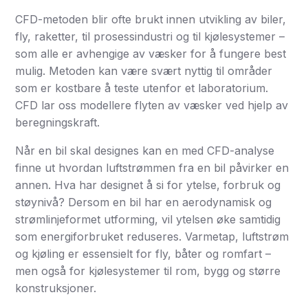
CFD-metoden blir ofte brukt innen utvikling av biler,
fly, raketter, til prosessindustri og til kjølesystemer –
som alle er avhengige av væsker for å fungere best
mulig. Metoden kan være svært nyttig til områder
som er kostbare å teste utenfor et laboratorium.
CFD lar oss modellere flyten av væsker ved hjelp av
beregningskraft.
Når en bil skal designes kan en med CFD-analyse
finne ut hvordan luftstrømmen fra en bil påvirker en
annen. Hva har designet å si for ytelse, forbruk og
støynivå? Dersom en bil har en aerodynamisk og
strømlinjeformet utforming, vil ytelsen øke samtidig
som energiforbruket reduseres. Varmetap, luftstrøm
og kjøling er essensielt for fly, båter og romfart –
men også for kjølesystemer til rom, bygg og større
konstruksjoner.