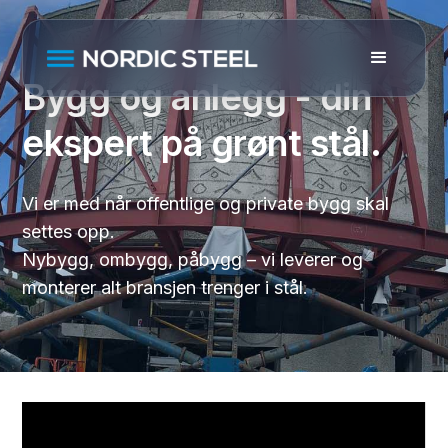
Bygg og anlegg - din
ekspert på grønt stål.
Vi er med når offentlige og private bygg skal
settes opp.
Nybygg, ombygg, påbygg – vi leverer og
monterer alt bransjen trenger i stål.