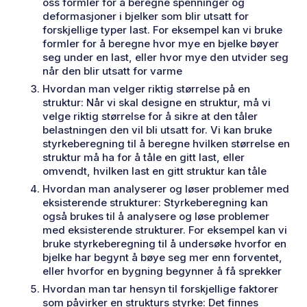
oss formler for å beregne spenninger og
deformasjoner i bjelker som blir utsatt for
forskjellige typer last. For eksempel kan vi bruke
formler for å beregne hvor mye en bjelke bøyer
seg under en last, eller hvor mye den utvider seg
når den blir utsatt for varme
Hvordan man velger riktig størrelse på en
struktur: Når vi skal designe en struktur, må vi
velge riktig størrelse for å sikre at den tåler
belastningen den vil bli utsatt for. Vi kan bruke
styrkeberegning til å beregne hvilken størrelse en
struktur må ha for å tåle en gitt last, eller
omvendt, hvilken last en gitt struktur kan tåle
Hvordan man analyserer og løser problemer med
eksisterende strukturer: Styrkeberegning kan
også brukes til å analysere og løse problemer
med eksisterende strukturer. For eksempel kan vi
bruke styrkeberegning til å undersøke hvorfor en
bjelke har begynt å bøye seg mer enn forventet,
eller hvorfor en bygning begynner å få sprekker
Hvordan man tar hensyn til forskjellige faktorer
som påvirker en strukturs styrke: Det finnes