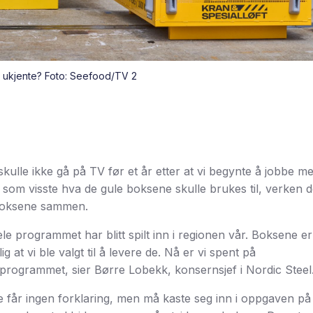
 ukjente? Foto: Seefood/TV 2
ulle ikke gå på TV før et år etter at vi begynte å jobbe m
e som visste hva de gule boksene skulle brukes til, verken 
 boksene sammen.
le programmet har blitt spilt inn i regionen vår. Boksene er
ig at vi ble valgt til å levere de. Nå er vi spent på
e programmet, sier Børre Lobekk, konsernsjef i Nordic Steel
e får ingen forklaring, men må kaste seg inn i oppgaven på