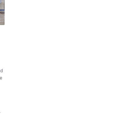
ed
de
.