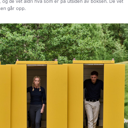
, og de vet aldri hva som er på utsiden av boksen. De vet
sen går opp.