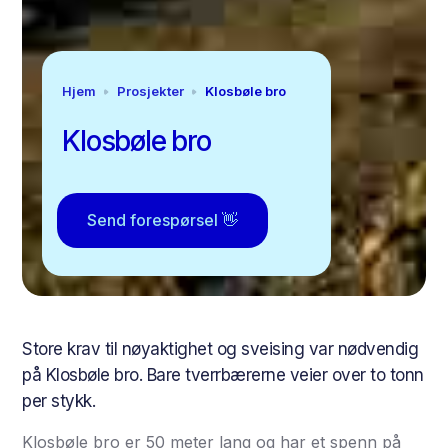
Hjem
Prosjekter
Klosbøle bro
Klosbøle bro
Send forespørsel 👋
Store krav til nøyaktighet og sveising var nødvendig
på Klosbøle bro. Bare tverrbærerne veier over to tonn
per stykk.
Klosbøle bro er 50 meter lang og har et spenn på