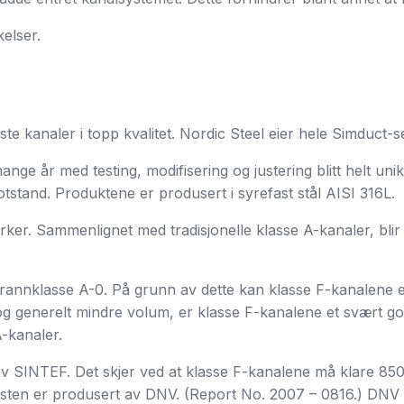
kelser.
e kanaler i topp kvalitet. Nordic Steel eier hele Simduct-s
nge år med testing, modifisering og justering blitt helt un
otstand. Produktene er produsert i syrefast stål AISI 316L.
rker. Sammenlignet med tradisjonelle klasse A-kanaler, bli
brannklasse A-0. På grunn av dette kan klasse F-kanalene er
 generelt mindre volum, er klasse F-kanalene et svært godt
A-kanaler.
t av SINTEF. Det skjer ved at klasse F-kanalene må klare 850
esten er produsert av DNV. (Report No. 2007 – 0816.) DNV