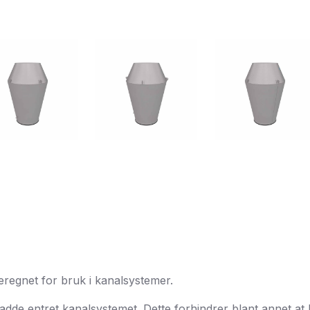
eregnet for bruk i kanalsystemer.
adde entret kanalsystemet. Dette forhindrer blant annet at