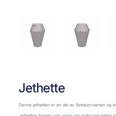
Jethette
Denne jethetten er en del av Simduct-serien og b
Jethetten fanger opp vann i en trakt som ellers h