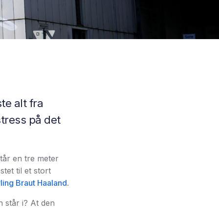
e alt fra
stress på det
tår en tre meter
et til et stort
ling Braut Haaland
.
 står i? At den