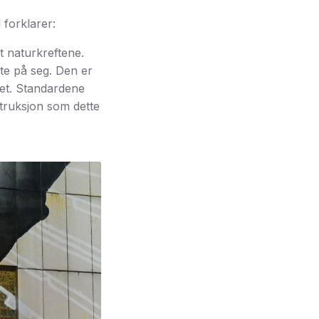
 forklarer:
ot naturkreftene.
ytte på seg. Den er
det. Standardene
struksjon som dette