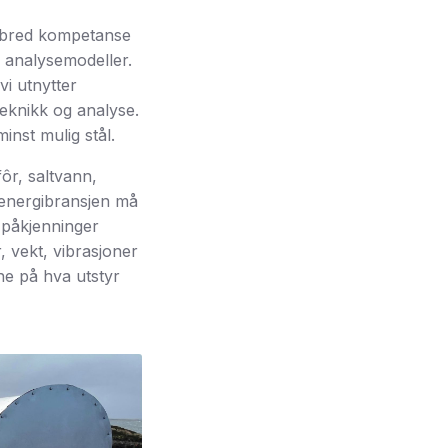
g bred kompetanse
 analysemodeller.
vi utnytter
eknikk og analyse.
inst mulig stål.
ôr, saltvann,
g energibransjen må
 påkjenninger
, vekt, vibrasjoner
ne på hva utstyr