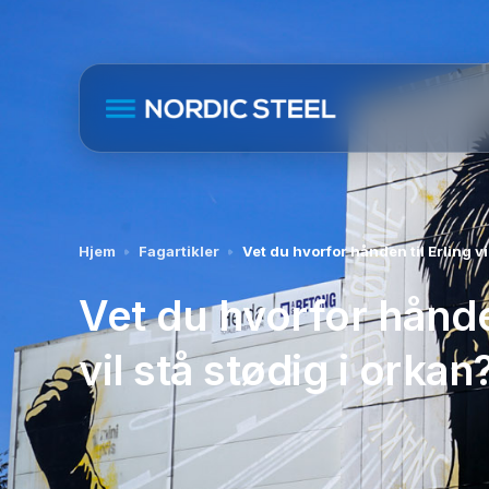
Hjem
Fagartikler
Vet du hvorfor hånden til Erling vi
Vet du hvorfor hånden
vil stå stødig i orkan