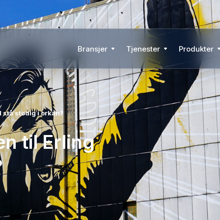
Bransjer
Tjenester
Produkter
l stå stødig i orkan?
 til Erling
?