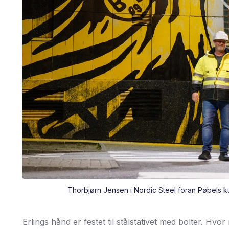
Thorbjørn Jensen i Nordic Steel foran Pøbels k
Erlings hånd er festet til stålstativet med bolter. Hv