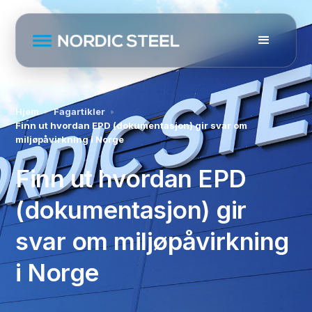
Hjem
Fagartikler
Finn ut hvordan EPD (dokumentasjon) gir svar om
miljøpåvirkning i Norge
Finn ut hvordan EPD
(dokumentasjon) gir
svar om miljøpåvirkning
i Norge