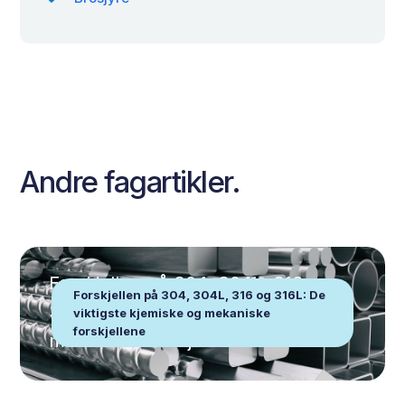
Andre fagartikler.
Forskjellen på 304, 304L, 316 og
Forskjellen på 304, 304L, 316 og 316L: De
316L: De viktigste kjemiske og
viktigste kjemiske og mekaniske
forskjellene
mekaniske forskjellene