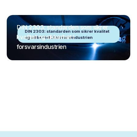
DIN 2303: standarden som sikrer
DIN 2303: standarden som sikrer kvalitet
kvalitet og sikkerhet i
og sikkerhet i forsvarsindustrien
forsvarsindustrien