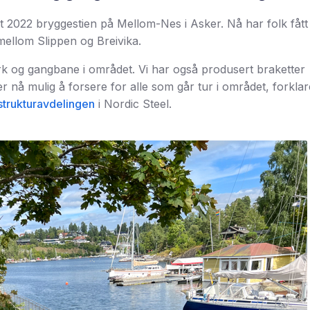
t 2022 bryggestien på Mellom-Nes i Asker. Nå har folk fått
 mellom Slippen og Breivika.
rk og gangbane i området. Vi har også produsert braketter
 er nå mulig å forsere for alle som går tur i området, forklar
strukturavdelingen
i Nordic Steel.