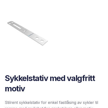
Sykkelstativ med valgfritt
motiv
Stilrent sykkelstativ for enkel fastlåsing av sykler til