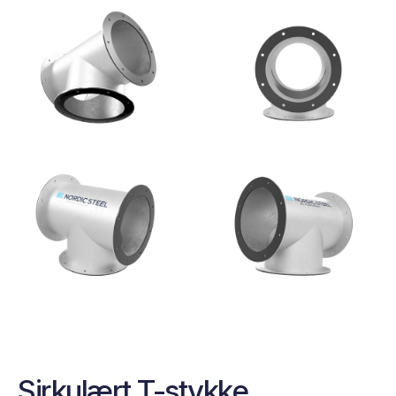
Sirkulært T-stykke