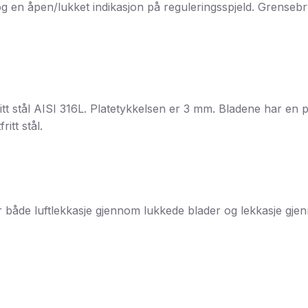
og en åpen/lukket indikasjon på reguleringsspjeld. Grensebry
fritt stål AISI 316L. Platetykkelsen er 3 mm. Bladene har e
itt stål.
både luftlekkasje gjennom lukkede blader og lekkasje gjen