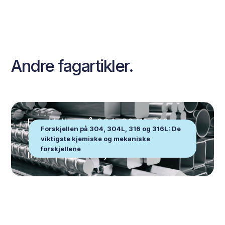
Andre fagartikler.
Forskjellen på 304, 304L, 316 og
Forskjellen på 304, 304L, 316 og 316L: De
316L: De viktigste kjemiske og
viktigste kjemiske og mekaniske
forskjellene
mekaniske forskjellene