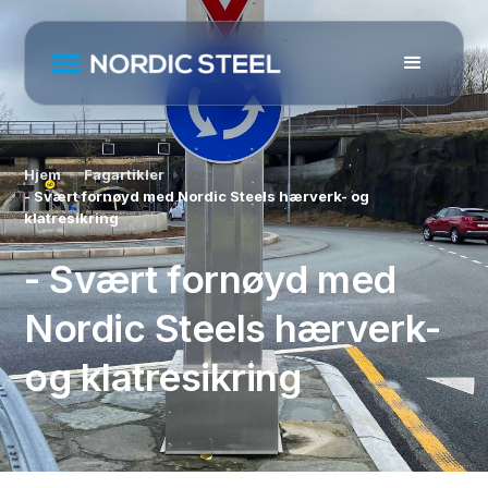
Hjem
Fagartikler
- Svært fornøyd med Nordic Steels hærverk- og
klatresikring
- Svært fornøyd med
Nordic Steels hærverk-
og klatresikring