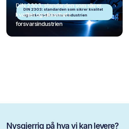
DIN 2303: standarden som sikrer
DIN 2303: standarden som sikrer kvalitet
kvalitet og sikkerhet i
og sikkerhet i forsvarsindustrien
forsvarsindustrien
Nysgjerrig på hva vi kan levere?