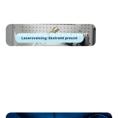
Lasersveising: Ekstremt presist
Lasersveising: Ekstremt presist