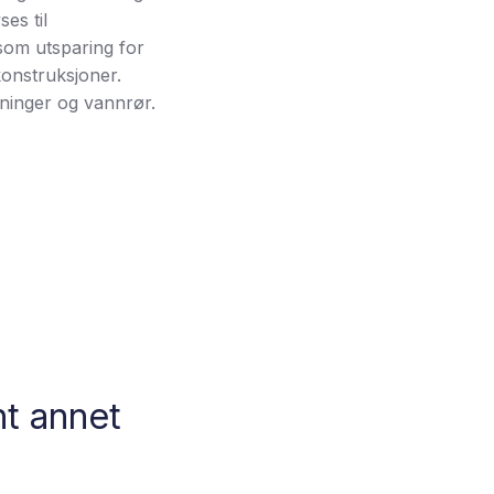
es til
som utsparing for
konstruksjoner.
dninger og vannrør.
nt annet