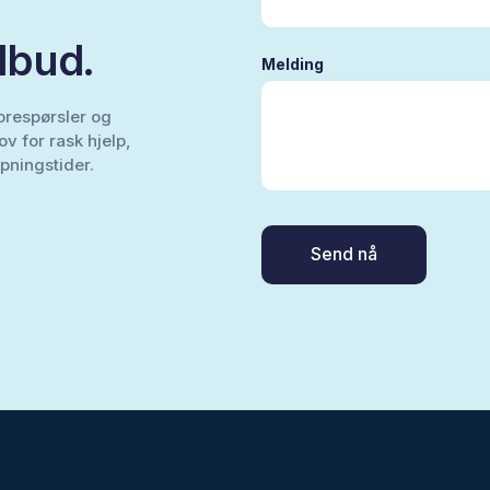
ilbud.
Melding
forespørsler og
v for rask hjelp,
pningstider.