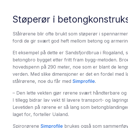
Støperør i betongkonstruk
Stålrørene blir ofte brukt som støperør i spennarmer
fordi de gir svært god heft mellom betong og armerin
Et eksempel på dette er Sandsfjordbrua i Rogaland, 
betongbro bygget etter fritt fram bygg-metoden. Bro
hovedspenn på 290 meter, noe som er blant de leng
verden. Med slike dimensjoner er det en fordel med l
stålrørene, noe du får med
Simprofile
.
– Den lette vekten gjør rørene svært håndterbare og le
I tillegg bidrar lav vekt til lavere transport- og lagrin
Levetiden på rørene er så lang som betongblandingen
laget for, forteller Ualand.
Spirorørene
Simprofile
brukes også som sammenføyin