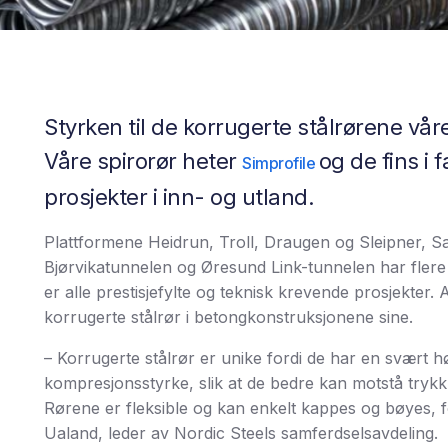
Styrken til de korrugerte stålrørene vå
Våre spirorør heter
og de fins i 
Simprofile
prosjekter i inn- og utland.
Plattformene Heidrun, Troll, Draugen og Sleipner, S
Bjørvikatunnelen og Øresund Link-tunnelen har flere ti
er alle prestisjefylte og teknisk krevende prosjekter. 
korrugerte stålrør i betongkonstruksjonene sine.
– Korrugerte stålrør er unike fordi de har en svært h
kompresjonsstyrke, slik at de bedre kan motstå trykk 
Rørene er fleksible og kan enkelt kappes og bøyes, f
Ualand, leder av Nordic Steels samferdselsavdeling.