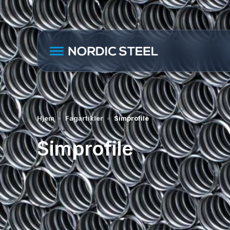
Hjem
Fagartikler
Simprofile
Simprofile