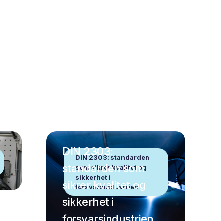
DIN 2303:
DIN 2303: standarden
standarden som
som sikrer kvalitet og
sikkerhet i
sikrer kvalitet og
forsvarsindustrien
sikkerhet i
forsvarsindustrien