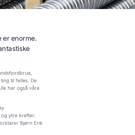
re er enorme.
fantastiske
andsfjordbrua,
ng til felles. De
Alle har også våre
øy
og ytre krefter.
orklarer Bjørn Erik