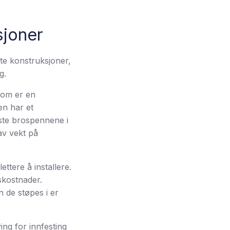
sjoner
te konstruksjoner,
g.
som er en
en har et
ste brospennene i
av vekt på
ttere å installere.
gskostnader.
 de støpes i er
g for innfesting