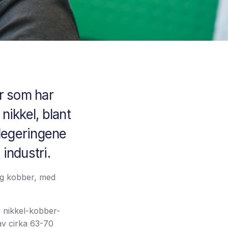
r som har
nikkel, blant
 legeringene
 industri.
og kobber, med
r nikkel-kobber-
av cirka 63-70