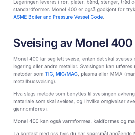
Legeringen leveres i rør, plater, bånd, stenger, tråd 
standardformer. Monel 400 er også godkjent for try
ASME Boiler and Pressure Vessel Code
.
Sveising av Monel 400
Monel 400 lar seg lett sveise, enten det skal sveis
legering eller andre metaller. Sveisingen kan utføres
metoder som
TIG, MIG/MAG
, plasma eller MMA (man
metallbuesveising).
Hva slags metode som benyttes til sveisingen avhenge
materiale som skal sveises, og i hvilke omgivelser sve
gjennomføres i.
Monel 400 kan også varmformes, kaldformes og mas
Ta kontakt med oss hvis du har spørsmål angående 