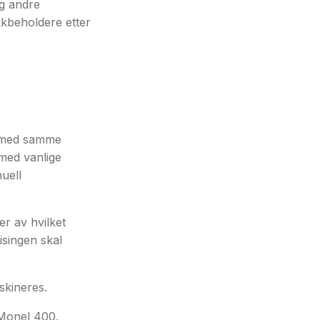
og andre
kkbeholdere etter
es med samme
 med vanlige
uell
r av hvilket
isingen skal
kineres.
Monel 400.