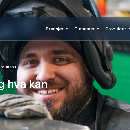
Bransjer
Tjenester
Produkter
brukes til?
g hva kan