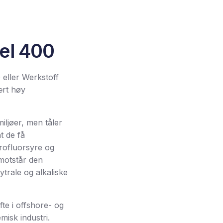
el 400
eller Werkstoff
ært høy
iljøer, men tåler
t de få
rofluorsyre og
 motstår den
ytrale og alkaliske
e i offshore- og
misk industri.