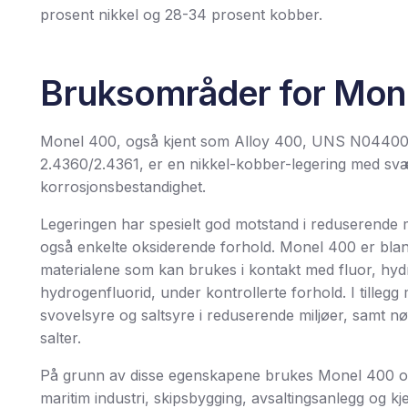
prosent nikkel og 28-34 prosent kobber.
Bruksområder for Mon
Monel 400, også kjent som Alloy 400, UNS N04400 
2.4360/2.4361, er en nikkel-kobber-legering med sv
korrosjonsbestandighet.
Legeringen har spesielt god motstand i reduserende m
også enkelte oksiderende forhold. Monel 400 er blan
materialene som kan brukes i kontakt med fluor, hyd
hydrogenfluorid, under kontrollerte forhold. I tillegg
svovelsyre og saltsyre i reduserende miljøer, samt nø
salter.
På grunn av disse egenskapene brukes Monel 400 oft
maritim industri, skipsbygging, avsaltingsanlegg og kje