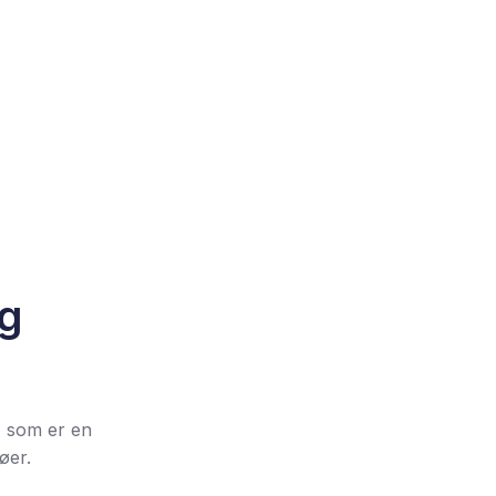
g
, som er en
øer.