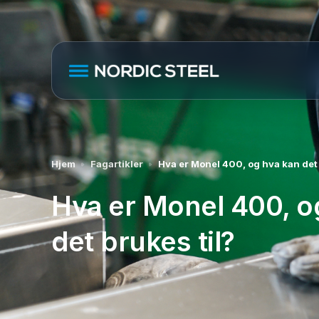
Hjem
Fagartikler
Hva er Monel 400, og hva kan det 
Hva er Monel 400, o
det brukes til?