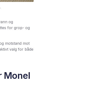
.
øvann og
ttes for grop- og
 og motstand mot
ktivt valg for både
r Monel