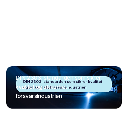
DIN 2303: standarden som sikrer
DIN 2303: standarden som sikrer kvalitet
kvalitet og sikkerhet i
og sikkerhet i forsvarsindustrien
forsvarsindustrien