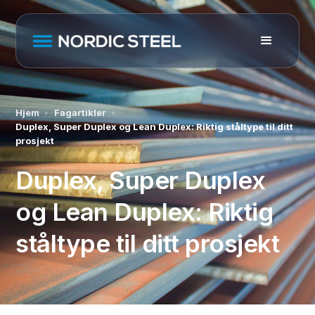
Hjem
Fagartikler
Duplex, Super Duplex og Lean Duplex: Riktig ståltype til ditt
prosjekt
Duplex, Super Duplex
og Lean Duplex: Riktig
ståltype til ditt prosjekt