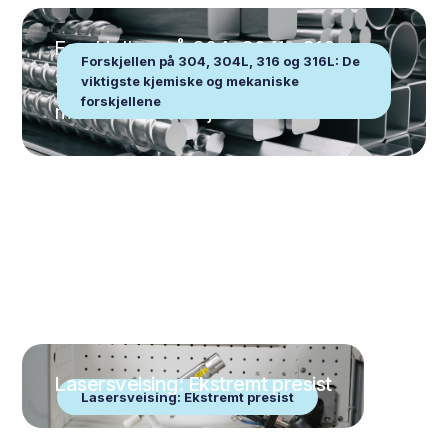
Forskjellen på 304, 304L, 316 og
Forskjellen på 304, 304L, 316 og 316L: De
316L: De viktigste kjemiske og
viktigste kjemiske og mekaniske
forskjellene
mekaniske forskjellene
Lasersveising: Ekstremt presist
Lasersveising: Ekstremt presist