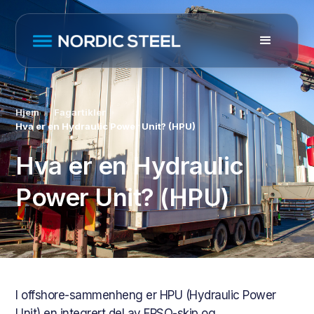
Hjem
Fagartikler
Hva er en Hydraulic Power Unit? (HPU)
Hva er en Hydraulic
Power Unit? (HPU)
I offshore-sammenheng er HPU (Hydraulic Power
Unit) en integrert del av FPSO-skip og