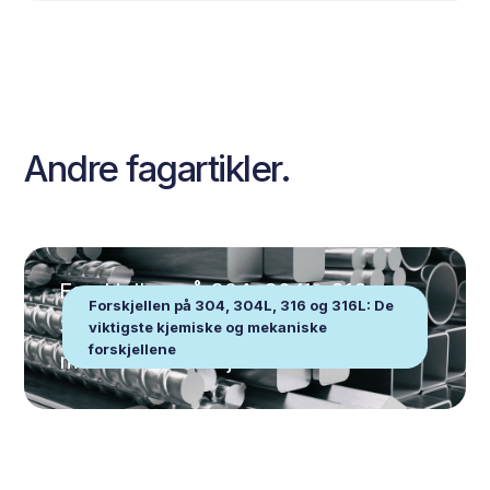
Andre fagartikler.
Forskjellen på 304, 304L, 316 og
Forskjellen på 304, 304L, 316 og 316L: De
316L: De viktigste kjemiske og
viktigste kjemiske og mekaniske
forskjellene
mekaniske forskjellene