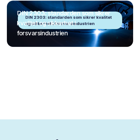
DIN 2303: standarden som sikrer
DIN 2303: standarden som sikrer kvalitet
kvalitet og sikkerhet i
og sikkerhet i forsvarsindustrien
forsvarsindustrien