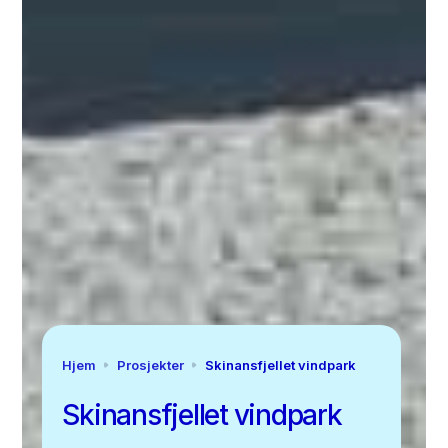
Hjem
Prosjekter
Skinansfjellet vindpark
Skinansfjellet vindpark