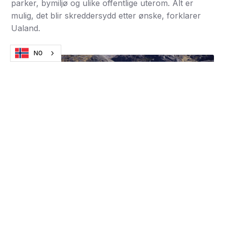
parker, bymiljø og ulike offentlige uterom. Alt er
mulig, det blir skreddersydd etter ønske, forklarer
Ualand.
NO
Dobbel benk med bord
, der en av benkene har rygg