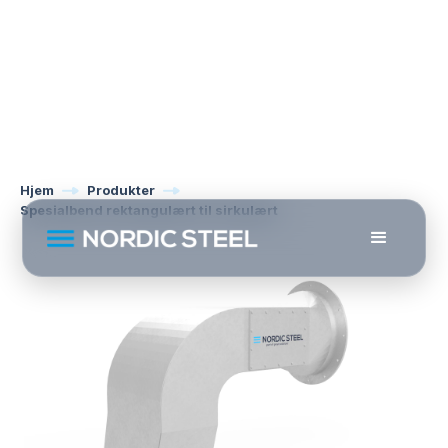
Hjem
Produkter
Spesialbend rektangulært til sirkulært