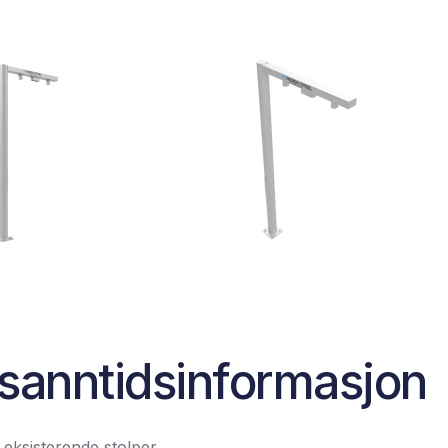
 sanntidsinformasjon
 eksisterende stolper.