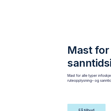
Mast for
sanntids
Mast for alle typer infosk
ruteopplysning– og sannti
Få tilbud