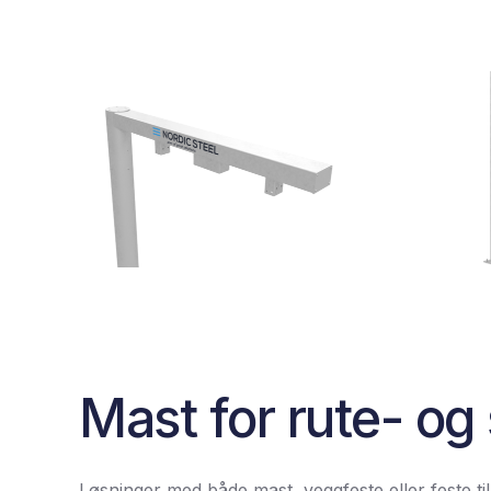
Mast for rute- og
Løsninger med både mast, veggfeste eller feste til