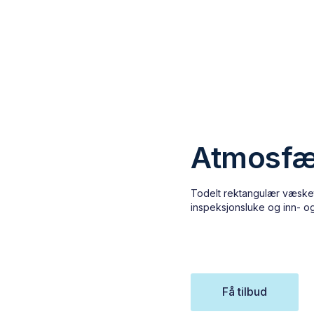
Atmosfær
Todelt rektangulær væsk
inspeksjonsluke og inn- og
Få tilbud