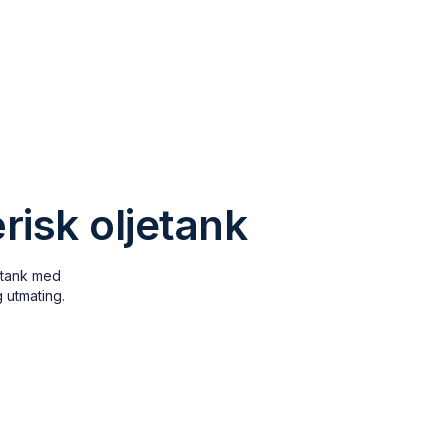
isk oljetank
etank med
 utmating.