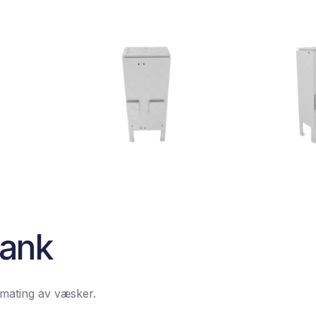
tank
tmating av væsker.