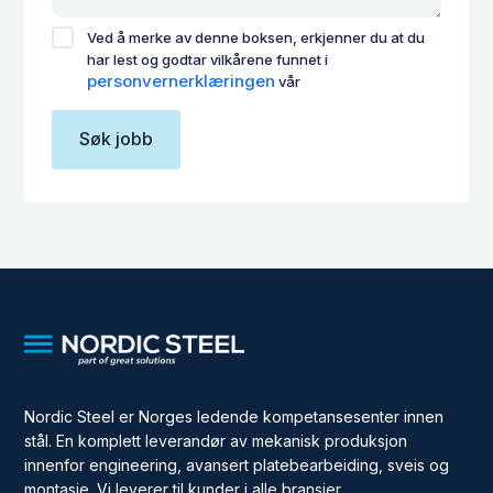
Ved å merke av denne boksen, erkjenner du at du
har lest og godtar vilkårene funnet i
personvernerklæringen
vår
Nordic Steel er Norges ledende kompetansesenter innen
stål. En komplett leverandør av mekanisk produksjon
innenfor engineering, avansert platebearbeiding, sveis og
montasje. Vi leverer til kunder i alle bransjer.