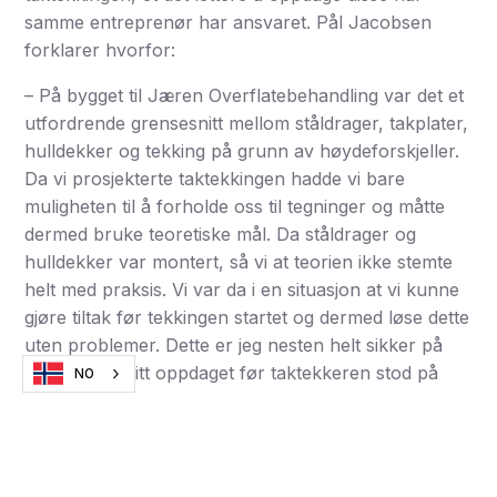
samme entreprenør har ansvaret. Pål Jacobsen
forklarer hvorfor:
– På bygget til Jæren Overflatebehandling var det et
utfordrende grensesnitt mellom ståldrager, takplater,
hulldekker og tekking på grunn av høydeforskjeller.
Da vi prosjekterte taktekkingen hadde vi bare
muligheten til å forholde oss til tegninger og måtte
dermed bruke teoretiske mål. Da ståldrager og
hulldekker var montert, så vi at teorien ikke stemte
helt med praksis. Vi var da i en situasjon at vi kunne
gjøre tiltak før tekkingen startet og dermed løse dette
uten problemer. Dette er jeg nesten helt sikker på
ikke hadde blitt oppdaget før taktekkeren stod på
NO
taket med isolasjonen sin, og da hadde det vært for
sent.